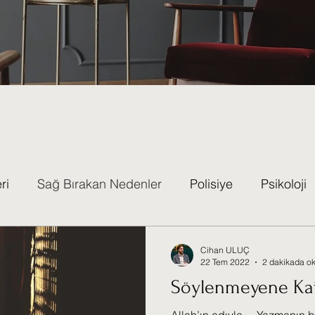
ri
Sağ Bırakan Nedenler
Polisiye
Psikoloji
a Turları
Nesne İlişkileri
Baba Konular
Diya
Cihan ULUÇ
22 Tem 2022
2 dakikada o
Söylenmeyene Ka