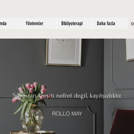
ımda
Yöntemler
Bibliyoterapi
Daha fazla
Sevginin karşıtı nefret değil, kayıtsızlıktır.
ROLLO MAY