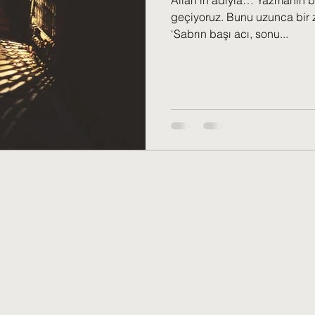
Allah’ın adıyla… Yazmanın b
geçiyoruz. Bunu uzunca bir 
‘Sabrın başı acı, sonu...