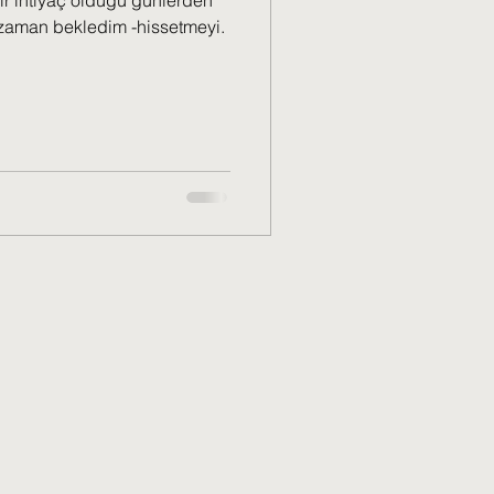
ir ihtiyaç olduğu günlerden
zaman bekledim -hissetmeyi.