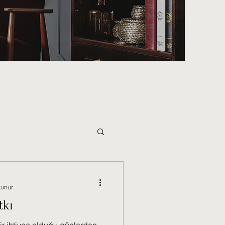
net Aile Yazıları
kunur
tkı