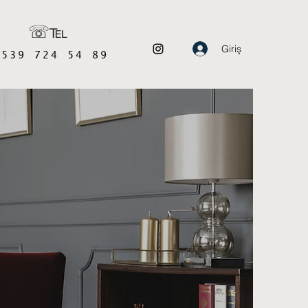
☏℡
Giriş
0539 724 54 89