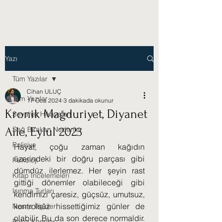
Yazı
Tüm Yazılar
Cihan ULUÇ
Tüm Yazılar
17 Oca 2024
3 dakikada okunur
Kronik Mağduriyet, Diyanet
Seyahat Hikayeleri
Aile, Eylül 2023
Sağ Bırakan Nedenler
Polisiye
Hayat, çoğu zaman kağıdın 
üzerindeki bir doğru parçası gibi 
Psikoloji
dümdüz ilerlemez. Her şeyin rast 
Kitap İncelemeleri
gittiği dönemler olabileceği gibi 
Isınma Turları
kendimizi çaresiz, güçsüz, umutsuz, 
kontrolsüz hissettiğimiz günler de 
Nesne İlişkileri
olabilir. Bu da son derece normaldir. 
Baba Konular