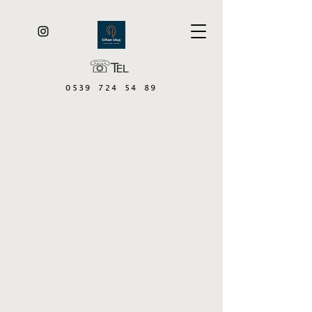
☏℡
0539 724 54 89