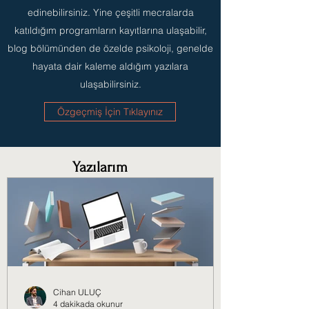
edinebilirsiniz. Yine çeşitli mecralarda
katıldığım programların kayıtlarına ulaşabilir,
blog bölümünden de özelde psikoloji, genelde
hayata dair kaleme aldığım yazılara
ulaşabilirsiniz.
Özgeçmiş İçin Tıklayınız
Yazılarım
Cihan ULUÇ
4 dakikada okunur