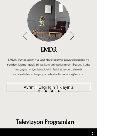
EMDR
EMDR, Türkçe açılımıyla Göz Hareketleriyle Duyarsızlaştırma ve
Yeniden İşleme, güçlü bir psikoterapi yaklaşımıdır. Bugüne kadar
her yaştan milyonlarca kişinin farklı tiplerde psikolojik
rahatsızlıklarının başarıyla tedavi edilmesini sağlamıştır.
Ayrıntılı Bilgi İçin Tıklayınız
Televizyon Programları