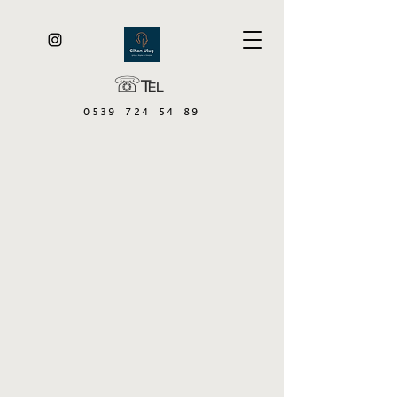
☏℡
0539 724 54 89