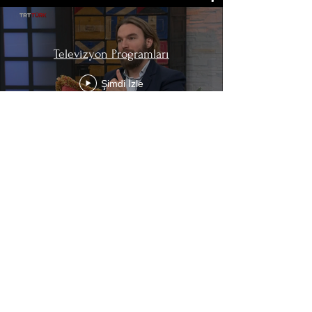
Televizyon Programları
Şimdi İzle
"İlişkilere doğarız, ilişkilerde yara
alırız, ilişkilerde iyileşiriz"