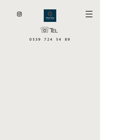
☏℡
0539 724 54 89