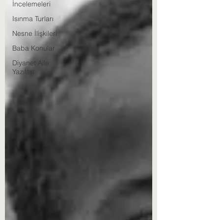
İncelemeleri
Isınma Turları
Nesne İlişkileri
Baba Konular
Diyanet Aile
Yazıları