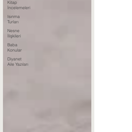
Kitap
İncelemeleri
Isınma
Turları
Nesne
İlişkileri
Baba
Konular
Diyanet
Aile Yazıları