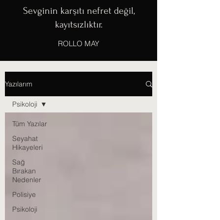
Sevginin karşıtı nefret değil,
kayıtsızlıktır.
ROLLO MAY
Yazılarım
Psikoloji
Tüm Yazılar
Seyahat
Hikayeleri
Sağ
Bırakan
Nedenler
Polisiye
Psikoloji