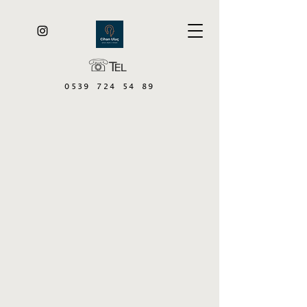
☏℡
0539 724 54 89