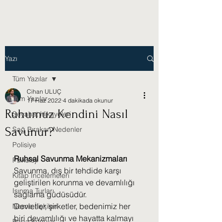
Yazı
Tüm Yazılar
Cihan ULUÇ
Tüm Yazılar
17 Haz 2022
4 dakikada okunur
Ruhumuz Kendini Nasıl
Seyahat Hikayeleri
Savunur?
Sağ Bırakan Nedenler
Polisiye
Ruhsal Savunma Mekanizmaları
Psikoloji
Savunma, dış bir tehdide karşı 
Kitap İncelemeleri
geliştirilen korunma ve devamlılığı 
Isınma Turları
sağlama güdüsüdür.
Devletler, şirketler, bedenimiz her 
Nesne İlişkileri
biri devamlılığı ve hayatta kalmayı 
Baba Konular