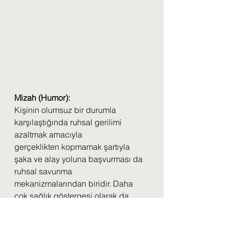
Mizah (Humor):
Kişinin olumsuz bir durumla 
karşılaştığında ruhsal gerilimi 
azaltmak amacıyla
gerçeklikten kopmamak şartıyla 
şaka ve alay yoluna başvurması da 
ruhsal savunma
mekanizmalarından biridir. Daha 
çok sağlık göstergesi olarak da 
tanımlanır. Kişi, alaya
alabildiği şeye karşı daha güçlü ve 