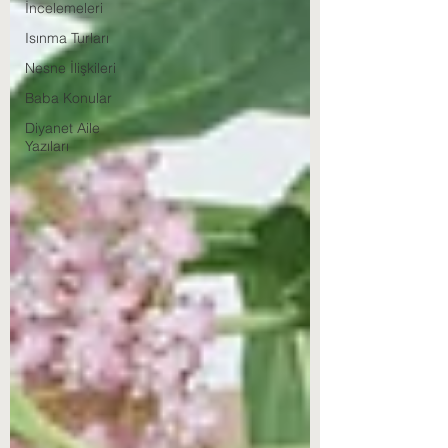
İncelemeleri
Isınma Turları
Nesne İlişkileri
Baba Konular
Diyanet Aile
Yazıları