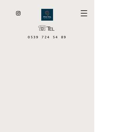
☏℡
0539 724 54 89