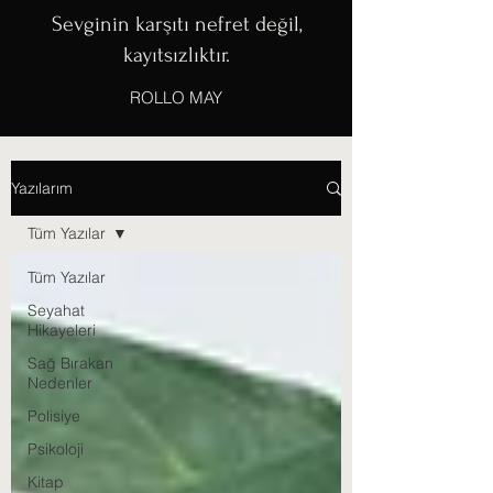
Sevginin karşıtı nefret değil,
kayıtsızlıktır.
ROLLO MAY
Yazılarım
Tüm Yazılar
Tüm Yazılar
Seyahat
Hikayeleri
Sağ Bırakan
Nedenler
Polisiye
Psikoloji
Kitap