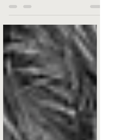
yaşadığımız, en sık şahit olduğumuz güçlü
bir duygu. Onu diğer duygulardan ayıran en
önemli özelliği...